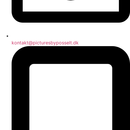
kontakt@picturesbyposselt.dk